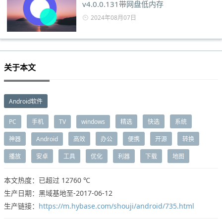
v4.0.0.131带网盘低内存
2024年08月07日
关于本文
Android软件
PC
手机
TV
windows
精选
快选
系统
神器
Android
高效
办公
便携
开源
转换
播放
安卓
工具
优化
利器
下载
地图
本文热度：已超过
12760 ℃
生产日期：黑域基地至-2017-06-12
生产链接：
https://m.hybase.com/shouji/android/735.html