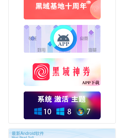
最新Android软件
Most Read Soft