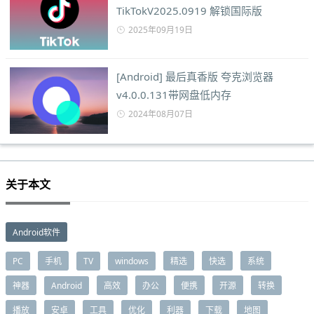
TikTokV2025.0919 解锁国际版
2025年09月19日
[Android] 最后真香版 夸克浏览器
v4.0.0.131带网盘低内存
2024年08月07日
关于本文
Android软件
PC
手机
TV
windows
精选
快选
系统
神器
Android
高效
办公
便携
开源
转换
播放
安卓
工具
优化
利器
下载
地图