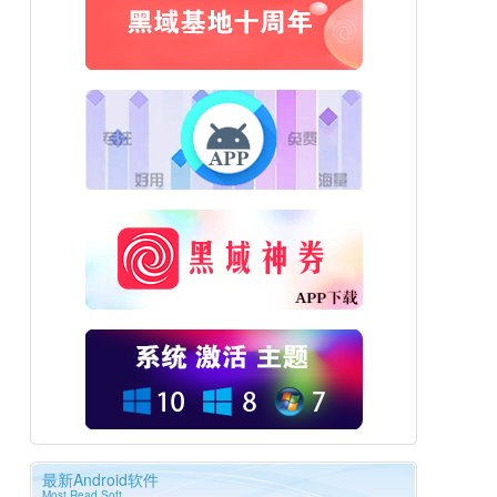
最新Android软件
Most Read Soft