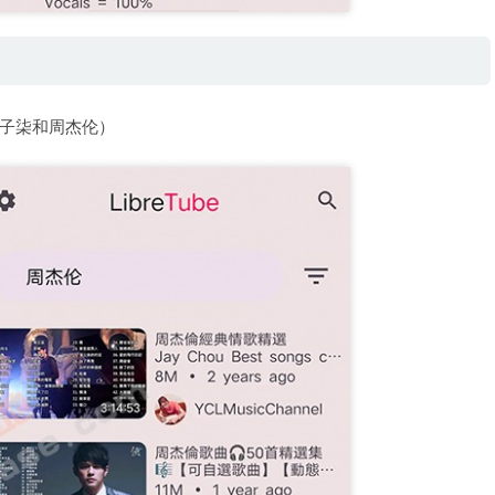
子柒和周杰伦）