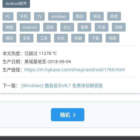
Android软件
PC
手机
TV
windows
精选
快选
系统
神器
Android
高效
办公
便携
开源
转换
播放
安卓
工具
优化
利器
下载
地图
本文热度：已超过
11278 ℃
生产日期：黑域基地至-2018-09-04
生产链接：
https://m.hybase.com/shouji/android/1769.html
下一篇：
[Windows] 酷我音乐V8.7 免费体验解锁版
随机