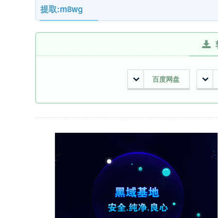
提取:m8wg
百度网盘