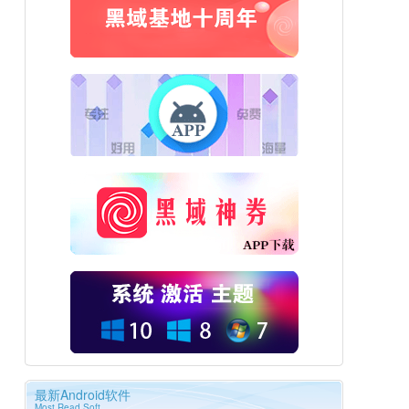
最新Android软件
Most Read Soft