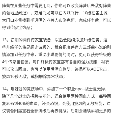
阵营在某些任务中需要用到，你也可以改变阵营后去敌对阵营
的领地里闲逛），双足飞龙可以在内域飞行；10级在各主城
大门口外侧找到半透明的老兽人布洛克斯，完成任务后，可以
得到传家宝饰品；
13，初期的两件传家宝装备，以后会陆续添加升级任务，这
些升级任务将是超史诗级的，我会把魔兽官方三部曲小说的剧
情添加到任务中来，重温小说剧情的同时，更可以获得终极的
4件传家宝套装，每件终极传家宝都有各自的强力技能，衬衣
可以攻击回血，也可以使用后满血恢复，饰品可以AOE攻击，
披风10秒无敌，戒指解除异常状态；
14，荆棘谷的竞技场中，添加了一个职业npc--战士夏无异，
除了几个战士的招牌技能外，还会使用两种回血方式，每种回
复30%到40%的血量，还会恐惧，会使用披风的无敌技能，建
议装备附魔宝石全部满级后再去挑战；后期会陆续添加更多的