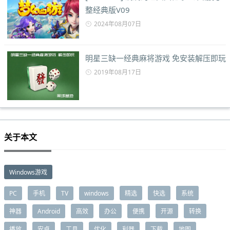
整经典版V09
2024年08月07日
明星三缺一经典麻将游戏 免安装解压即玩
2019年08月17日
关于本文
Windows游戏
PC
手机
TV
windows
精选
快选
系统
神器
Android
高效
办公
便携
开源
转换
播放
安卓
工具
优化
利器
下载
地图