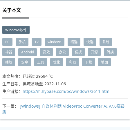
关于本文
Windows软件
PC
手机
TV
windows
精选
快选
系统
神器
Android
高效
办公
便携
开源
转换
播放
安卓
工具
优化
利器
下载
地图
本文热度：已超过
29594 ℃
生产日期：黑域基地至-2022-11-06
生产链接：
https://m.hybase.com/pc/windows/3611.html
下一篇：
[Windows] 自媒体利器 VideoProc Converter AI v7.0高级
版