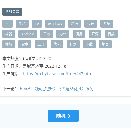
限时免费
PC
手机
TV
windows
精选
快选
系统
神器
Android
高效
办公
便携
开源
转换
播放
安卓
工具
优化
利器
下载
地图
本文热度：已超过
5212 ℃
生产日期：黑域基地至-2022-12-18
生产链接：
https://m.hybase.com/free/447.html
下一篇：
Epic+2《暴走枪姬》《黑道圣徒 4》限免
随机